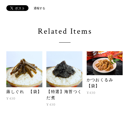
通報する
Related Items
かつおくるみ
【袋】
蕗しぐれ 【袋】
【特選】海苔つく
¥430
だ煮
¥430
¥430