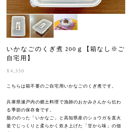
いかなごのくぎ煮 200ｇ【箱なし※ご
自宅用】
¥4,350
こちらは箱不要のご自宅用いかなごのくぎ煮です。
兵庫県瀬戸内の郷土料理で漁師のおかみさんから伝わ
る季節の保存食です。
脂ののった「いかなご」と高知県産のショウガを直火
釜でじっくりと柔らかく炊き上げた「甘から味」の佃